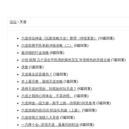
论坛
› 天道
六道传说神途《玩家攻略大全》整理（持续更新）
(10篇回复)
六道前期平民单刷冲级攻略（二）
(6篇回复)
最详细的打金攻略
(8篇回复)
介绍 前期 几个适合平民用的紫色宝宝 毕竟橙色的升级太难
(7篇回复)
求教
(1篇回复)
天道暴击还是爆伤？
(2篇回复)
史上最完整，最细天道攻略
(1篇回复)
选择天道的理由，到底如何玩天道？
(6篇回复)
六道之我得心得体会，不喜勿喷。
(1篇回复)
六道神途—战力篇—新手上路—供萌新100充参考
(5篇回复)
六道游戏内容总结-职业礼包篇（上篇）
(5篇回复)
六道坐骑之顶级八大异兽
(5篇回复)
一力降十会--至强天道，最暴烈的职业
(6篇回复)